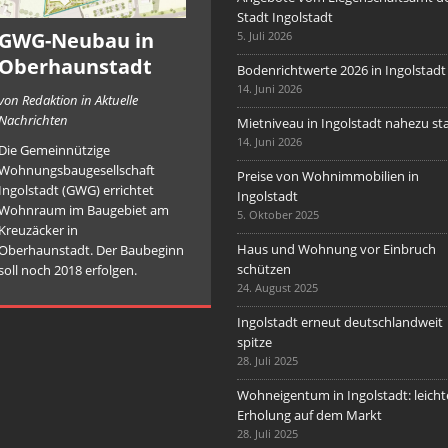
Stadt Ingolstadt
GWG-Neubau in
5. Juli 2026
Oberhaunstadt
Bodenrichtwerte 2026 in Ingolstadt
14. Juni 2026
von Redaktion in Aktuelle
Nachrichten
Mietniveau in Ingolstadt nahezu sta
14. Juni 2026
Die Gemeinnützige
Wohnungsbaugesellschaft
Preise von Wohnimmobilien in
Ingolstadt (GWG) errichtet
Ingolstadt
Wohnraum im Baugebiet am
5. Oktober 2025
Kreuzäcker in
Haus und Wohnung vor Einbruch
Oberhaunstadt. Der Baubeginn
schützen
soll noch 2018 erfolgen.
24. August 2025
Ingolstadt erneut deutschlandweit
spitze
28. Juli 2025
Wohneigentum in Ingolstadt: leicht
Erholung auf dem Markt
28. Juli 2025