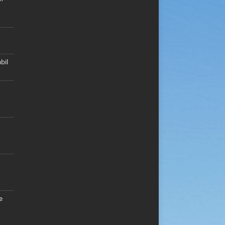
bil
e