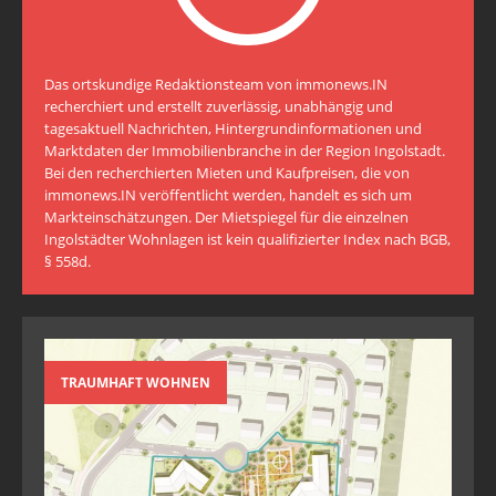
Das ortskundige Redaktionsteam von immonews.IN
recherchiert und erstellt zuverlässig, unabhängig und
tagesaktuell Nachrichten, Hintergrundinformationen und
Marktdaten der Immobilienbranche in der Region Ingolstadt.
Bei den recherchierten Mieten und Kaufpreisen, die von
immonews.IN veröffentlicht werden, handelt es sich um
Markteinschätzungen. Der Mietspiegel für die einzelnen
Ingolstädter Wohnlagen ist kein qualifizierter Index nach BGB,
§ 558d.
TRAUMHAFT WOHNEN