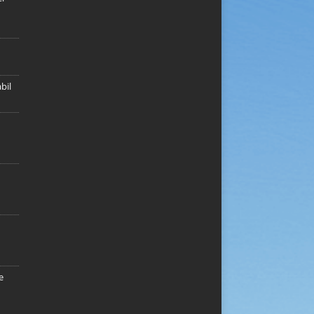
bil
e