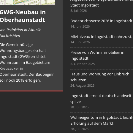
Stadt Ingolstadt
GWG-Neubau in
5. Juli 2026
Oberhaunstadt
Bodenrichtwerte 2026 in Ingolstadt
14. Juni 2026
von Redaktion in Aktuelle
Nachrichten
Mietniveau in Ingolstadt nahezu sta
14. Juni 2026
Die Gemeinnützige
Wohnungsbaugesellschaft
Preise von Wohnimmobilien in
Ingolstadt (GWG) errichtet
Ingolstadt
Wohnraum im Baugebiet am
5. Oktober 2025
Kreuzäcker in
Haus und Wohnung vor Einbruch
Oberhaunstadt. Der Baubeginn
schützen
soll noch 2018 erfolgen.
24. August 2025
Ingolstadt erneut deutschlandweit
spitze
28. Juli 2025
Wohneigentum in Ingolstadt: leicht
Erholung auf dem Markt
28. Juli 2025