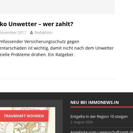
in Ingolstadt nahezu stabil
AKTUELLE NACHRICHTEN
von Wohnimmobilien in Ingolstadt
AKTUELLE NACHRICHTEN
nd Wohnung vor Einbruch schützen
AKTUELLE NACHRICHTEN
iko Unwetter – wer zahlt?
 in der Region 10 steigen
AKTUELLE NACHRICHTEN
 November 2017
Redaktion
umfassender Versicherungsschutz gegen
ntarschäden ist wichtig, damit nicht nach dem Unwetter
zielle Probleme drohen. Ein Ratgeber.
NEU BEI IMMONEWS.IN
TRAUMHAFT WOHNEN
Entgelte in der Region 10 steigen
2. August 2026
Angebote vom Liegenschaftsamt d