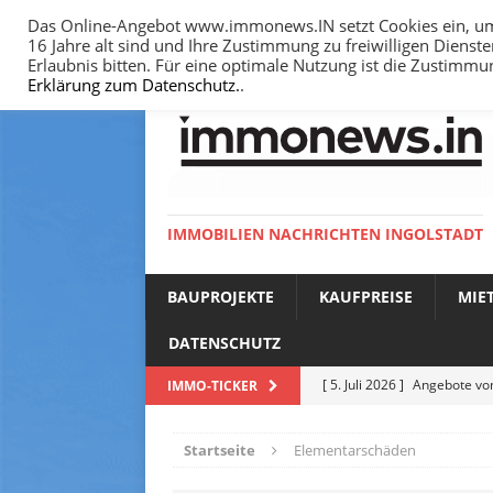
Das Online-Angebot www.immonews.IN setzt Cookies ein, um I
16 Jahre alt sind und Ihre Zustimmung zu freiwilligen Diens
HOME
IMPRESSUM
DATENSCHUTZ
Erlaubnis bitten. Für eine optimale Nutzung ist die Zustimm
Erklärung zum Datenschutz.
.
IMMOBILIEN NACHRICHTEN INGOLSTADT
BAUPROJEKTE
KAUFPREISE
MIE
DATENSCHUTZ
[ 5. Juli 2026 ]
Angebote vom
IMMO-TICKER
NACHRICHTEN
Startseite
Elementarschäden
[ 14. Juni 2026 ]
Bodenricht