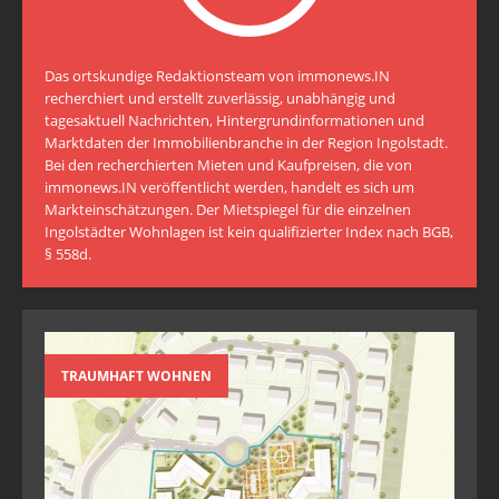
Das ortskundige Redaktionsteam von immonews.IN
recherchiert und erstellt zuverlässig, unabhängig und
tagesaktuell Nachrichten, Hintergrundinformationen und
Marktdaten der Immobilienbranche in der Region Ingolstadt.
Bei den recherchierten Mieten und Kaufpreisen, die von
immonews.IN veröffentlicht werden, handelt es sich um
Markteinschätzungen. Der Mietspiegel für die einzelnen
Ingolstädter Wohnlagen ist kein qualifizierter Index nach BGB,
§ 558d.
TRAUMHAFT WOHNEN