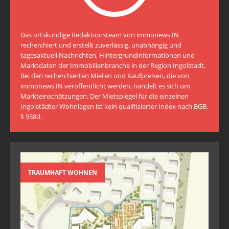
Das ortskundige Redaktionsteam von immonews.IN
recherchiert und erstellt zuverlässig, unabhängig und
tagesaktuell Nachrichten, Hintergrundinformationen und
Marktdaten der Immobilienbranche in der Region Ingolstadt.
Bei den recherchierten Mieten und Kaufpreisen, die von
immonews.IN veröffentlicht werden, handelt es sich um
Markteinschätzungen. Der Mietspiegel für die einzelnen
Ingolstädter Wohnlagen ist kein qualifizierter Index nach BGB,
§ 558d.
TRAUMHAFT WOHNEN