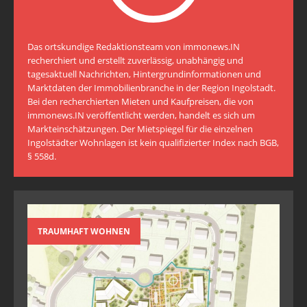
Das ortskundige Redaktionsteam von immonews.IN
recherchiert und erstellt zuverlässig, unabhängig und
tagesaktuell Nachrichten, Hintergrundinformationen und
Marktdaten der Immobilienbranche in der Region Ingolstadt.
Bei den recherchierten Mieten und Kaufpreisen, die von
immonews.IN veröffentlicht werden, handelt es sich um
Markteinschätzungen. Der Mietspiegel für die einzelnen
Ingolstädter Wohnlagen ist kein qualifizierter Index nach BGB,
§ 558d.
TRAUMHAFT WOHNEN