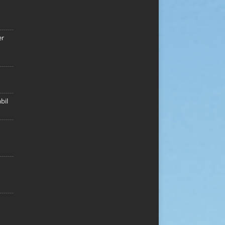
er
bil