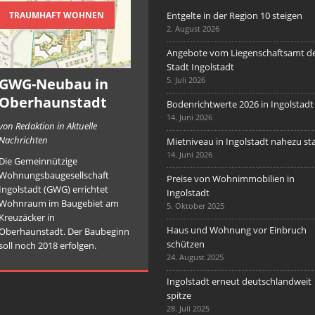
TRAUMHAFT WOHNEN
Entgelte in der Region 10 steigen
2. August 2026
Angebote vom Liegenschaftsamt d
Stadt Ingolstadt
GWG-Neubau in
5. Juli 2026
Oberhaunstadt
Bodenrichtwerte 2026 in Ingolstadt
14. Juni 2026
von Redaktion in Aktuelle
Nachrichten
Mietniveau in Ingolstadt nahezu sta
14. Juni 2026
Die Gemeinnützige
Wohnungsbaugesellschaft
Preise von Wohnimmobilien in
Ingolstadt (GWG) errichtet
Ingolstadt
Wohnraum im Baugebiet am
5. Oktober 2025
Kreuzäcker in
Haus und Wohnung vor Einbruch
Oberhaunstadt. Der Baubeginn
schützen
soll noch 2018 erfolgen.
24. August 2025
Ingolstadt erneut deutschlandweit
spitze
28. Juli 2025