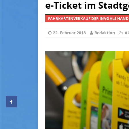
[ 14. Juni 2026 ]
Mietniveau 
e-Ticket im Stadtg
[ 5. Oktober 2025 ]
Preise 
FAHRKARTENVERKAUF DER INVG ALS HANDY
[ 24. August 2025 ]
Haus u
[ 2. August 2026 ]
Entgelte
22. Februar 2018
Redaktion
Ak