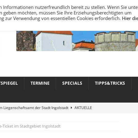
nformationen nutzerfreundlich bereit zu stellen. Wenn Sie unte
ten geben möchten, müssen Sie Ihre Erziehungsberechtigten um
ung zur Verwendung von essentiellen Cookies erforderlich.
Hier di
TSPIEGEL
TERMINE
SPECIALS
TIPPS&TRICKS
 Liegenschaftsamt der Stadt Ingolstadt
AKTUELLE
e-Ticket im Stadtgebiet Ingolstadt
werte 2026 in Ingolstadt
AKTUELLE NACHRICHTEN