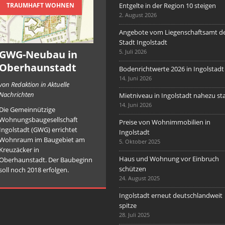
TRAUMHAFT WOHNEN
Entgelte in der Region 10 steigen
2. August 2026
Angebote vom Liegenschaftsamt d
Stadt Ingolstadt
GWG-Neubau in
5. Juli 2026
Oberhaunstadt
Bodenrichtwerte 2026 in Ingolstadt
14. Juni 2026
von Redaktion in Aktuelle
Nachrichten
Mietniveau in Ingolstadt nahezu sta
14. Juni 2026
Die Gemeinnützige
Wohnungsbaugesellschaft
Preise von Wohnimmobilien in
Ingolstadt (GWG) errichtet
Ingolstadt
Wohnraum im Baugebiet am
5. Oktober 2025
Kreuzäcker in
Haus und Wohnung vor Einbruch
Oberhaunstadt. Der Baubeginn
schützen
soll noch 2018 erfolgen.
24. August 2025
Ingolstadt erneut deutschlandweit
spitze
28. Juli 2025