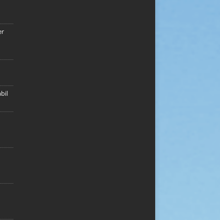
er
bil