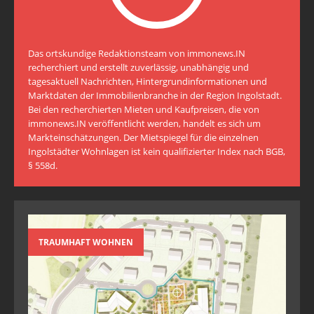
Das ortskundige Redaktionsteam von immonews.IN
recherchiert und erstellt zuverlässig, unabhängig und
tagesaktuell Nachrichten, Hintergrundinformationen und
Marktdaten der Immobilienbranche in der Region Ingolstadt.
Bei den recherchierten Mieten und Kaufpreisen, die von
immonews.IN veröffentlicht werden, handelt es sich um
Markteinschätzungen. Der Mietspiegel für die einzelnen
Ingolstädter Wohnlagen ist kein qualifizierter Index nach BGB,
§ 558d.
TRAUMHAFT WOHNEN