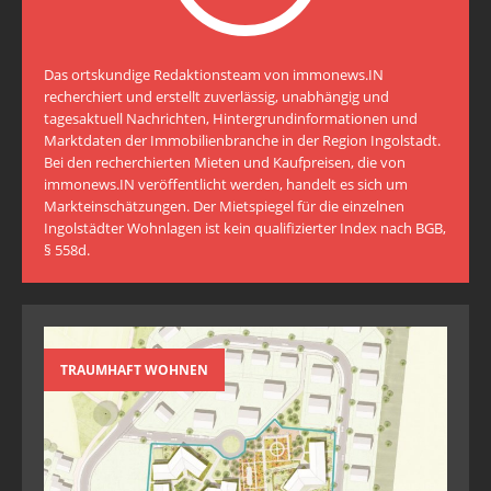
Das ortskundige Redaktionsteam von immonews.IN
recherchiert und erstellt zuverlässig, unabhängig und
tagesaktuell Nachrichten, Hintergrundinformationen und
Marktdaten der Immobilienbranche in der Region Ingolstadt.
Bei den recherchierten Mieten und Kaufpreisen, die von
immonews.IN veröffentlicht werden, handelt es sich um
Markteinschätzungen. Der Mietspiegel für die einzelnen
Ingolstädter Wohnlagen ist kein qualifizierter Index nach BGB,
§ 558d.
TRAUMHAFT WOHNEN