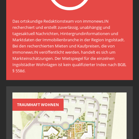
Das ortskundige Redaktionsteam von immonews.IN
recherchiert und erstellt zuverlässig, unabhängig und
tagesaktuell Nachrichten, Hintergrundinformationen und
Marktdaten der Immobilienbranche in der Region Ingolstadt.
Bei den recherchierten Mieten und Kaufpreisen, die von
immonews.IN veröffentlicht werden, handelt es sich um
Markteinschätzungen. Der Mietspiegel für die einzelnen
Ingolstädter Wohnlagen ist kein qualifizierter Index nach BGB,
§ 558d.
TRAUMHAFT WOHNEN