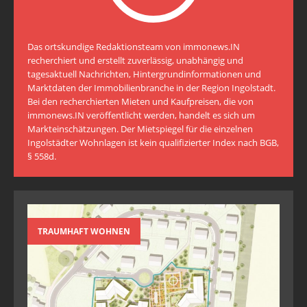
Das ortskundige Redaktionsteam von immonews.IN
recherchiert und erstellt zuverlässig, unabhängig und
tagesaktuell Nachrichten, Hintergrundinformationen und
Marktdaten der Immobilienbranche in der Region Ingolstadt.
Bei den recherchierten Mieten und Kaufpreisen, die von
immonews.IN veröffentlicht werden, handelt es sich um
Markteinschätzungen. Der Mietspiegel für die einzelnen
Ingolstädter Wohnlagen ist kein qualifizierter Index nach BGB,
§ 558d.
TRAUMHAFT WOHNEN