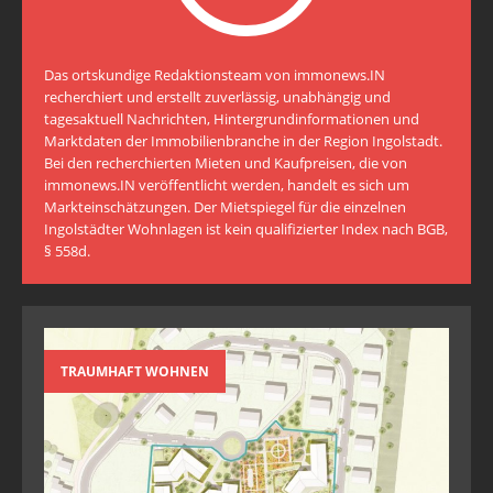
Das ortskundige Redaktionsteam von immonews.IN
recherchiert und erstellt zuverlässig, unabhängig und
tagesaktuell Nachrichten, Hintergrundinformationen und
Marktdaten der Immobilienbranche in der Region Ingolstadt.
Bei den recherchierten Mieten und Kaufpreisen, die von
immonews.IN veröffentlicht werden, handelt es sich um
Markteinschätzungen. Der Mietspiegel für die einzelnen
Ingolstädter Wohnlagen ist kein qualifizierter Index nach BGB,
§ 558d.
TRAUMHAFT WOHNEN