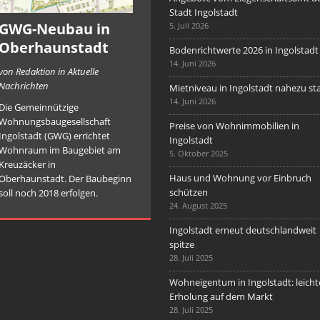
Stadt Ingolstadt
GWG-Neubau in
5. Juli 2026
Oberhaunstadt
Bodenrichtwerte 2026 in Ingolstadt
14. Juni 2026
von Redaktion in Aktuelle
Nachrichten
Mietniveau in Ingolstadt nahezu sta
14. Juni 2026
Die Gemeinnützige
Wohnungsbaugesellschaft
Preise von Wohnimmobilien in
Ingolstadt (GWG) errichtet
Ingolstadt
Wohnraum im Baugebiet am
5. Oktober 2025
Kreuzäcker in
Haus und Wohnung vor Einbruch
Oberhaunstadt. Der Baubeginn
schützen
soll noch 2018 erfolgen.
24. August 2025
Ingolstadt erneut deutschlandweit
spitze
28. Juli 2025
Wohneigentum in Ingolstadt: leicht
Erholung auf dem Markt
28. Juli 2025