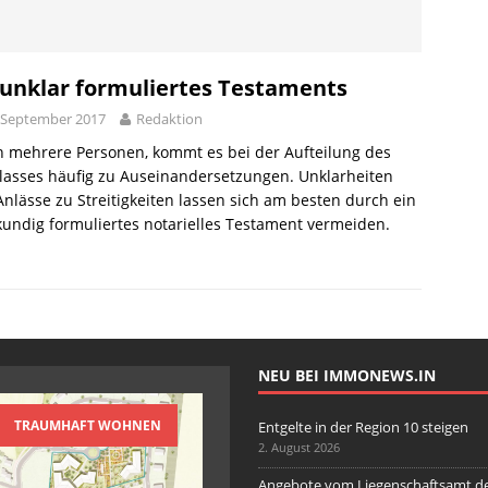
in Ingolstadt nahezu stabil
AKTUELLE NACHRICHTEN
von Wohnimmobilien in Ingolstadt
AKTUELLE NACHRICHTEN
nd Wohnung vor Einbruch schützen
AKTUELLE NACHRICHTEN
 unklar formuliertes Testaments
 in der Region 10 steigen
AKTUELLE NACHRICHTEN
 September 2017
Redaktion
 mehrere Personen, kommt es bei der Aufteilung des
lasses häufig zu Auseinandersetzungen. Unklarheiten
nlässe zu Streitigkeiten lassen sich am besten durch ein
undig formuliertes notarielles Testament vermeiden.
NEU BEI IMMONEWS.IN
TRAUMHAFT WOHNEN
Entgelte in der Region 10 steigen
2. August 2026
Angebote vom Liegenschaftsamt d