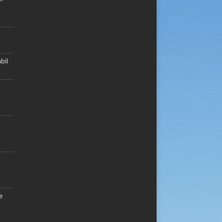
bil
e