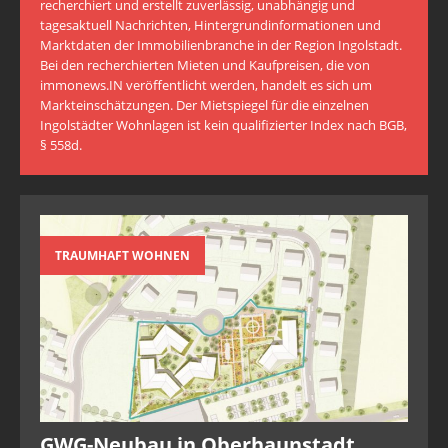
recherchiert und erstellt zuverlässig, unabhängig und
tagesaktuell Nachrichten, Hintergrundinformationen und
Marktdaten der Immobilienbranche in der Region Ingolstadt.
Bei den recherchierten Mieten und Kaufpreisen, die von
immonews.IN veröffentlicht werden, handelt es sich um
Markteinschätzungen. Der Mietspiegel für die einzelnen
Ingolstädter Wohnlagen ist kein qualifizierter Index nach BGB,
§ 558d.
TRAUMHAFT WOHNEN
GWG-Neubau in Oberhaunstadt