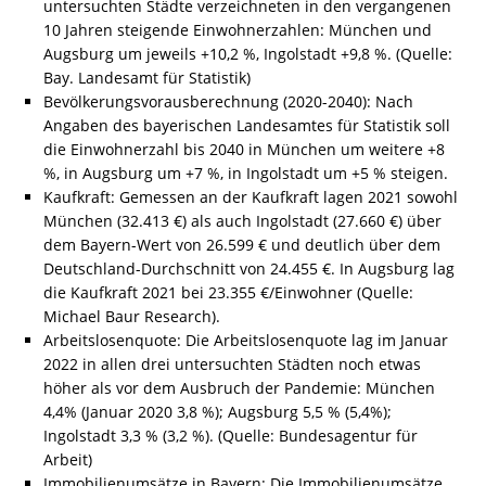
untersuchten Städte verzeichneten in den vergangenen
10 Jahren steigende Einwohnerzahlen: München und
Augsburg um jeweils +10,2 %, Ingolstadt +9,8 %. (Quelle:
Bay. Landesamt für Statistik)
Bevölkerungsvorausberechnung (2020-2040): Nach
Angaben des bayerischen Landesamtes für Statistik soll
die Einwohnerzahl bis 2040 in München um weitere +8
%, in Augsburg um +7 %, in Ingolstadt um +5 % steigen.
Kaufkraft: Gemessen an der Kaufkraft lagen 2021 sowohl
München (32.413 €) als auch Ingolstadt (27.660 €) über
dem Bayern-Wert von 26.599 € und deutlich über dem
Deutschland-Durchschnitt von 24.455 €. In Augsburg lag
die Kaufkraft 2021 bei 23.355 €/Einwohner (Quelle:
Michael Baur Research).
Arbeitslosenquote: Die Arbeitslosenquote lag im Januar
2022 in allen drei untersuchten Städten noch etwas
höher als vor dem Ausbruch der Pandemie: München
4,4% (Januar 2020 3,8 %); Augsburg 5,5 % (5,4%);
Ingolstadt 3,3 % (3,2 %). (Quelle: Bundesagentur für
Arbeit)
Immobilienumsätze in Bayern: Die Immobilienumsätze