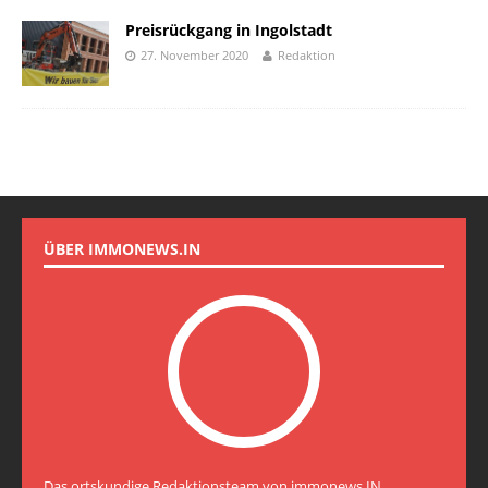
Preisrückgang in Ingolstadt
27. November 2020
Redaktion
ÜBER IMMONEWS.IN
Das ortskundige Redaktionsteam von immonews.IN