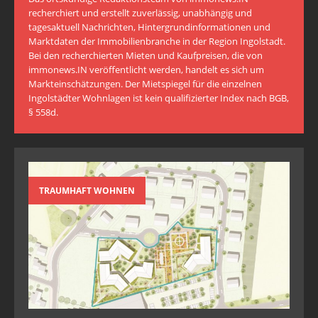
recherchiert und erstellt zuverlässig, unabhängig und
tagesaktuell Nachrichten, Hintergrundinformationen und
Marktdaten der Immobilienbranche in der Region Ingolstadt.
Bei den recherchierten Mieten und Kaufpreisen, die von
immonews.IN veröffentlicht werden, handelt es sich um
Markteinschätzungen. Der Mietspiegel für die einzelnen
Ingolstädter Wohnlagen ist kein qualifizierter Index nach BGB,
§ 558d.
TRAUMHAFT WOHNEN