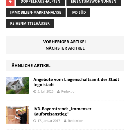
DOPPELHAUSHÄLFTEN
EIGENTUMSWOHNUNGEN
IMMOBILIEN-MARKTANALYSE
IVD SÜD
REIHENMITTELHÄUSER
VORHERIGER ARTIKEL
NÄCHSTER ARTIKEL
ÄHNLICHE ARTIKEL
Angebote vom Liegenschaftsamt der Stadt
Ingolstadt
5. Juli 2026
Redaktion
IVD-Bayerntrend: „immenser
Kaufpreisanstieg“
17. Januar 2017
Redaktion