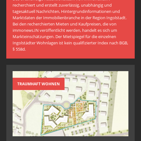
recherchiert und erstellt zuverlässig, unabhängig und
tagesaktuell Nachrichten, Hintergrundinformationen und
Marktdaten der Immobilienbranche in der Region Ingolstadt.
Bei den recherchierten Mieten und Kaufpreisen, die von
immonews.IN veröffentlicht werden, handelt es sich um
Markteinschätzungen. Der Mietspiegel für die einzelnen
Ingolstädter Wohnlagen ist kein qualifizierter Index nach BGB,
§ 558d.
TRAUMHAFT WOHNEN