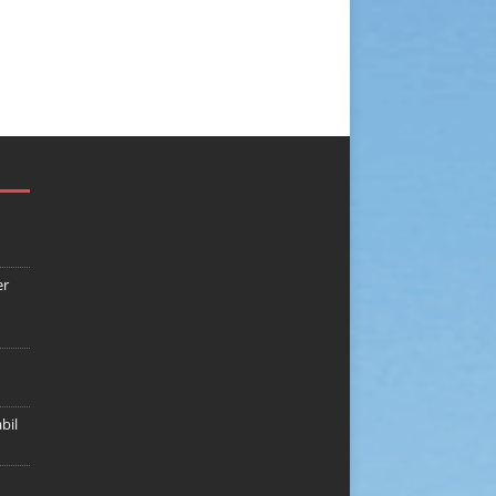
er
bil