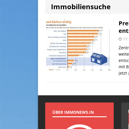
[ 14. Juni 2026 ]
Mietniveau 
Immobiliensuche
[ 5. Oktober 2025 ]
Preise 
[ 24. August 2025 ]
Haus u
Pre
ent
[ 2. August 2026 ]
Entgelte
17.
Zentr
weite
entsc
mit 
jetzt
ÜBER IMMONEWS.IN