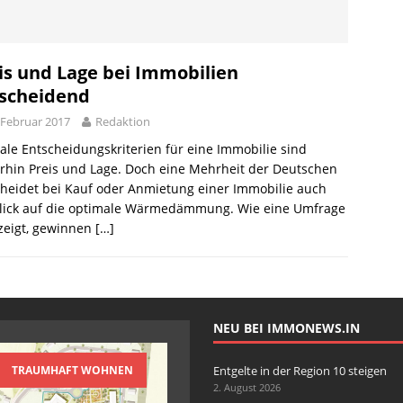
in Ingolstadt nahezu stabil
AKTUELLE NACHRICHTEN
von Wohnimmobilien in Ingolstadt
AKTUELLE NACHRICHTEN
nd Wohnung vor Einbruch schützen
AKTUELLE NACHRICHTEN
is und Lage bei Immobilien
scheidend
 in der Region 10 steigen
AKTUELLE NACHRICHTEN
 Februar 2017
Redaktion
ale Entscheidungskriterien für eine Immobilie sind
rhin Preis und Lage. Doch eine Mehrheit der Deutschen
heidet bei Kauf oder Anmietung einer Immobilie auch
Blick auf die optimale Wärmedämmung. Wie eine Umfrage
 zeigt, gewinnen
[…]
NEU BEI IMMONEWS.IN
TRAUMHAFT WOHNEN
Entgelte in der Region 10 steigen
2. August 2026