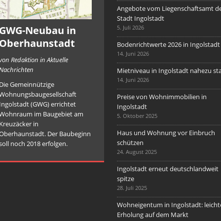
Angebote vom Liegenschaftsamt d
Stadt Ingolstadt
GWG-Neubau in
5. Juli 2026
Oberhaunstadt
Bodenrichtwerte 2026 in Ingolstadt
14. Juni 2026
von Redaktion in Aktuelle
Nachrichten
Mietniveau in Ingolstadt nahezu sta
14. Juni 2026
Die Gemeinnützige
Wohnungsbaugesellschaft
Preise von Wohnimmobilien in
Ingolstadt (GWG) errichtet
Ingolstadt
Wohnraum im Baugebiet am
5. Oktober 2025
Kreuzäcker in
Haus und Wohnung vor Einbruch
Oberhaunstadt. Der Baubeginn
schützen
soll noch 2018 erfolgen.
24. August 2025
Ingolstadt erneut deutschlandweit
spitze
28. Juli 2025
Wohneigentum in Ingolstadt: leicht
Erholung auf dem Markt