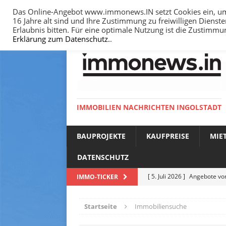
Das Online-Angebot www.immonews.IN setzt Cookies ein, um I
16 Jahre alt sind und Ihre Zustimmung zu freiwilligen Diens
HOME
IMPRESSUM
DATENSCHUTZ
Erlaubnis bitten. Für eine optimale Nutzung ist die Zustimm
Erklärung zum Datenschutz.
.
IMMOBILIEN NACHRICHTEN INGOLSTADT
BAUPROJEKTE
KAUFPREISE
MIE
DATENSCHUTZ
[ 5. Juli 2026 ]
Angebote vom
IMMO-TICKER
NACHRICHTEN
Startseite
Immobiliensuche
[ 14. Juni 2026 ]
Bodenricht