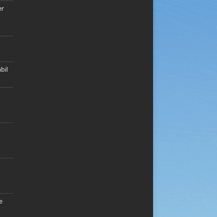
er
bil
e