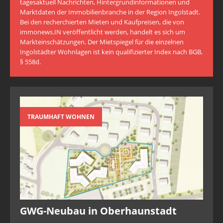
tagesaktuell Nachrichten, Hintergrundinformationen und
Marktdaten der Immobilienbranche in der Region Ingolstadt.
Bei den recherchierten Mieten und Kaufpreisen, die von
immonews.IN veröffentlicht werden, handelt es sich um
Markteinschätzungen. Der Mietspiegel für die einzelnen
Ingolstädter Wohnlagen ist kein qualifizierter Index nach BGB,
§ 558d.
TRAUMHAFT WOHNEN
GWG-Neubau in Oberhaunstadt