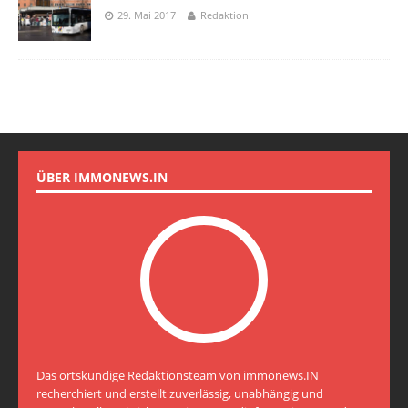
29. Mai 2017
Redaktion
ÜBER IMMONEWS.IN
Das ortskundige Redaktionsteam von immonews.IN
recherchiert und erstellt zuverlässig, unabhängig und