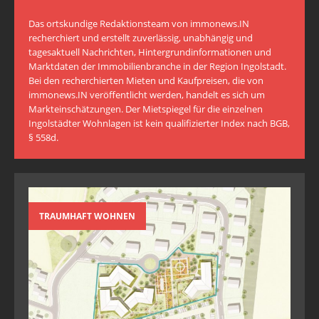
Das ortskundige Redaktionsteam von immonews.IN
recherchiert und erstellt zuverlässig, unabhängig und
tagesaktuell Nachrichten, Hintergrundinformationen und
Marktdaten der Immobilienbranche in der Region Ingolstadt.
Bei den recherchierten Mieten und Kaufpreisen, die von
immonews.IN veröffentlicht werden, handelt es sich um
Markteinschätzungen. Der Mietspiegel für die einzelnen
Ingolstädter Wohnlagen ist kein qualifizierter Index nach BGB,
§ 558d.
TRAUMHAFT WOHNEN