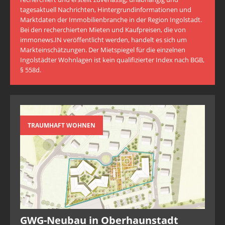
tagesaktuell Nachrichten, Hintergrundinformationen und
Marktdaten der Immobilienbranche in der Region Ingolstadt.
Bei den recherchierten Mieten und Kaufpreisen, die von
immonews.IN veröffentlicht werden, handelt es sich um
Markteinschätzungen. Der Mietspiegel für die einzelnen
Ingolstädter Wohnlagen ist kein qualifizierter Index nach BGB,
§ 558d.
TRAUMHAFT WOHNEN
GWG-Neubau in Oberhaunstadt