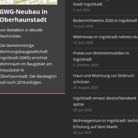
Stadt Ingolstadt
GWG-Neubau in
5. Juli 2026
Oberhaunstadt
Bodenrichtwerte 2026 in Ingolstadt
14. Juni 2026
von Redaktion in Aktuelle
Nachrichten
Mietniveau in Ingolstadt nahezu sta
14. Juni 2026
Die Gemeinnützige
Wohnungsbaugesellschaft
Preise von Wohnimmobilien in
Ingolstadt (GWG) errichtet
Ingolstadt
Wohnraum im Baugebiet am
5. Oktober 2025
Kreuzäcker in
Haus und Wohnung vor Einbruch
Oberhaunstadt. Der Baubeginn
schützen
soll noch 2018 erfolgen.
24. August 2025
Ingolstadt erneut deutschlandweit
spitze
28. Juli 2025
Wohneigentum in Ingolstadt: leicht
Erholung auf dem Markt
28. Juli 2025