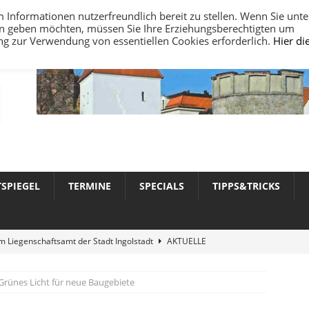
nformationen nutzerfreundlich bereit zu stellen. Wenn Sie unte
ten geben möchten, müssen Sie Ihre Erziehungsberechtigten um
ung zur Verwendung von essentiellen Cookies erforderlich.
Hier di
TSPIEGEL
TERMINE
SPECIALS
TIPPS&TRICKS
 Liegenschaftsamt der Stadt Ingolstadt
AKTUELLE
werte 2026 in Ingolstadt
AKTUELLE NACHRICHTEN
Grünes Licht für neue Baugebiete
in Ingolstadt nahezu stabil
AKTUELLE NACHRICHTEN