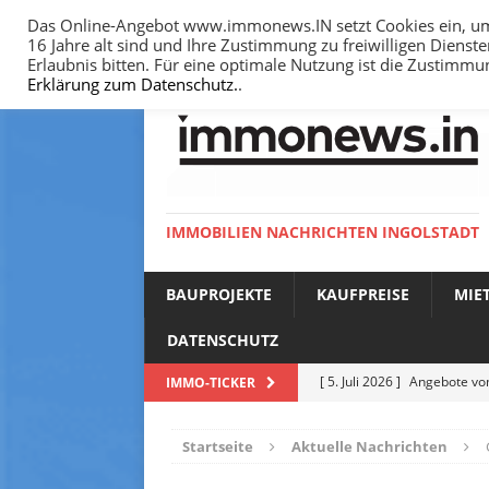
Das Online-Angebot www.immonews.IN setzt Cookies ein, um I
16 Jahre alt sind und Ihre Zustimmung zu freiwilligen Diens
HOME
IMPRESSUM
DATENSCHUTZ
Erlaubnis bitten. Für eine optimale Nutzung ist die Zustimm
Erklärung zum Datenschutz.
.
IMMOBILIEN NACHRICHTEN INGOLSTADT
BAUPROJEKTE
KAUFPREISE
MIE
DATENSCHUTZ
[ 5. Juli 2026 ]
Angebote vom
IMMO-TICKER
NACHRICHTEN
[ 14. Juni 2026 ]
Bodenricht
Startseite
Aktuelle Nachrichten
[ 14. Juni 2026 ]
Mietniveau 