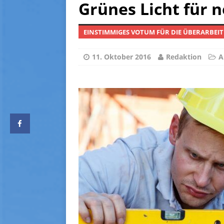
Grünes Licht für 
[ 5. Oktober 2025 ]
Preise 
[ 24. August 2025 ]
Haus u
EINSTIMMIGES VOTUM FÜR DIE ÜBERARBEI
[ 2. August 2026 ]
Entgelte
11. Oktober 2016
Redaktion
A