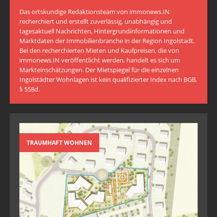
Das ortskundige Redaktionsteam von immonews.IN
recherchiert und erstellt zuverlässig, unabhängig und
tagesaktuell Nachrichten, Hintergrundinformationen und
Marktdaten der Immobilienbranche in der Region Ingolstadt.
Bei den recherchierten Mieten und Kaufpreisen, die von
immonews.IN veröffentlicht werden, handelt es sich um
Markteinschätzungen. Der Mietspiegel für die einzelnen
Ingolstädter Wohnlagen ist kein qualifizierter Index nach BGB,
§ 558d.
TRAUMHAFT WOHNEN