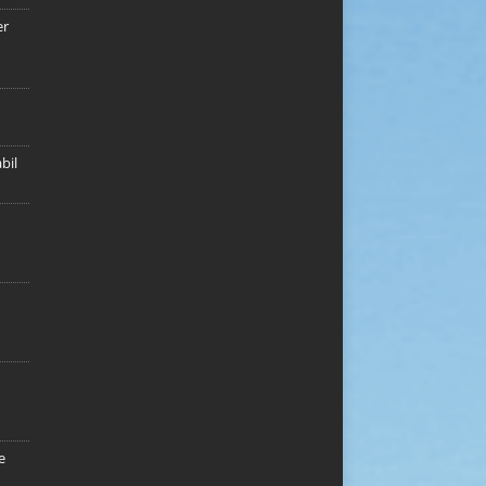
er
bil
e