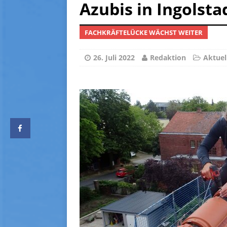
[ 14. Juni 2026 ]
Mietniveau 
Azubis in Ingolsta
[ 5. Oktober 2025 ]
Preise 
FACHKRÄFTELÜCKE WÄCHST WEITER
[ 24. August 2025 ]
Haus u
[ 2. August 2026 ]
Entgelte
26. Juli 2022
Redaktion
Aktuel