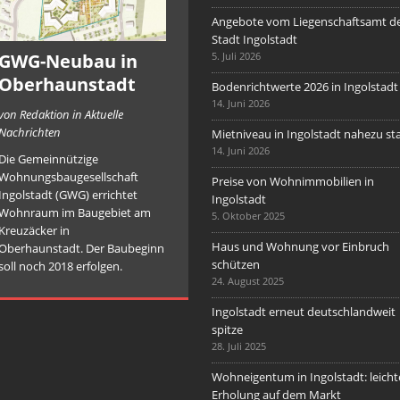
Angebote vom Liegenschaftsamt d
Stadt Ingolstadt
GWG-Neubau in
5. Juli 2026
Oberhaunstadt
Bodenrichtwerte 2026 in Ingolstadt
14. Juni 2026
von Redaktion in Aktuelle
Nachrichten
Mietniveau in Ingolstadt nahezu sta
14. Juni 2026
Die Gemeinnützige
Wohnungsbaugesellschaft
Preise von Wohnimmobilien in
Ingolstadt (GWG) errichtet
Ingolstadt
Wohnraum im Baugebiet am
5. Oktober 2025
Kreuzäcker in
Haus und Wohnung vor Einbruch
Oberhaunstadt. Der Baubeginn
schützen
soll noch 2018 erfolgen.
24. August 2025
Ingolstadt erneut deutschlandweit
spitze
28. Juli 2025
Wohneigentum in Ingolstadt: leicht
Erholung auf dem Markt