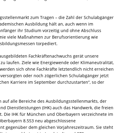
sstellenmarkt zum Tragen – die Zahl der Schulabgänger
akademischen Ausbildung hält an, auch wenn im
nanfänger ihr Studium vorzeitig und ohne Abschluss
mie viele Maßnahmen zur Berufsorientierung wie
usbildungsmessen torpediert.
ausgebildeten Fachkräftenachwuchs gerät unsere
zu laufen. Ziele wie Energiewende oder Klimaneutralität,
 werden sich ohne Fachkräfte letztendlich nicht erreichen
 unversorgten oder noch zögerlichen Schulabgänger jetzt
ichen Karriere im September durchzustarten“, so der
ch auf alle Bereiche des Ausbildungsstellenmarkts, der
und Dienstleistungen (IHK) auch das Handwerk, die freien
st. Die IHK für München und Oberbayern verzeichnete im
 Oberbayern 8.553 neu abgeschlossene
ent gegenüber dem gleichen Vorjahreszeitraum. Sie steht