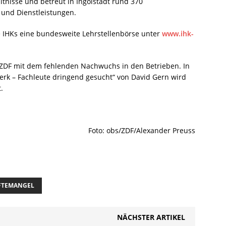
ltnisse und betreut in Ingolstadt rund 370
 und Dienstleistungen.
 IHKs eine bundesweite Lehrstellenbörse unter
www.ihk-
 ZDF mit dem fehlenden Nachwuchs in den Betrieben. In
rk – Fachleute dringend gesucht“ von David Gern wird
.
Foto: obs/ZDF/Alexander Preuss
FTEMANGEL
NÄCHSTER ARTIKEL