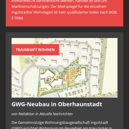
immonews.IN veröffentlicht werden, handelt es sich um
Markteinschätzungen. Der Mietspiegel für die einzelnen
Ingolstädter Wohnlagen ist kein qualifizierter Index nach BGB,
§ 558d.
TRAUMHAFT WOHNEN
GWG-Neubau in Oberhaunstadt
von Redaktion in Aktuelle Nachrichten
Die Gemeinnützige Wohnungsbaugesellschaft Ingolstadt
(GWG) errichtet Wohnraum im Baugebiet am Kreuzäcker in