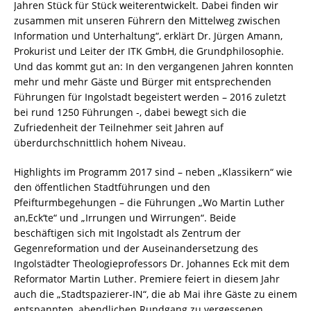
Jahren Stück für Stück weiterentwickelt. Dabei finden wir
zusammen mit unseren Führern den Mittelweg zwischen
Information und Unterhaltung“, erklärt Dr. Jürgen Amann,
Prokurist und Leiter der ITK GmbH, die Grundphilosophie.
Und das kommt gut an: In den vergangenen Jahren konnten
mehr und mehr Gäste und Bürger mit entsprechenden
Führungen für Ingolstadt begeistert werden – 2016 zuletzt
bei rund 1250 Führungen -, dabei bewegt sich die
Zufriedenheit der Teilnehmer seit Jahren auf
überdurchschnittlich hohem Niveau.
Highlights im Programm 2017 sind – neben „Klassikern“ wie
den öffentlichen Stadtführungen und den
Pfeifturmbegehungen – die Führungen „Wo Martin Luther
an,Eck‘te“ und „Irrungen und Wirrungen“. Beide
beschäftigen sich mit Ingolstadt als Zentrum der
Gegenreformation und der Auseinandersetzung des
Ingolstädter Theologieprofessors Dr. Johannes Eck mit dem
Reformator Martin Luther. Premiere feiert in diesem Jahr
auch die „Stadtspazierer-IN“, die ab Mai ihre Gäste zu einem
entspannten, abendlichen Rundgang zu vergessenen