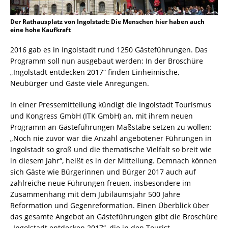
Der Rathausplatz von Ingolstadt: Die Menschen hier haben auch
eine hohe Kaufkraft
2016 gab es in Ingolstadt rund 1250 Gästeführungen. Das
Programm soll nun ausgebaut werden: In der Broschüre
„Ingolstadt entdecken 2017“ finden Einheimische,
Neubürger und Gäste viele Anregungen.
In einer Pressemitteilung kündigt die Ingolstadt Tourismus
und Kongress GmbH (ITK GmbH) an, mit ihrem neuen
Programm an Gästeführungen Maßstäbe setzen zu wollen:
„Noch nie zuvor war die Anzahl angebotener Führungen in
Ingolstadt so groß und die thematische Vielfalt so breit wie
in diesem Jahr“, heißt es in der Mitteilung. Demnach können
sich Gäste wie Bürgerinnen und Bürger 2017 auch auf
zahlreiche neue Führungen freuen, insbesondere im
Zusammenhang mit dem Jubiläumsjahr 500 Jahre
Reformation und Gegenreformation. Einen Überblick über
das gesamte Angebot an Gästeführungen gibt die Broschüre
„Ingolstadt entdecken 2017“, die in den Tourist