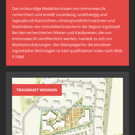
Das ortskundige Redaktionsteam von immonews.IN
recherchiert und erstellt zuverlässig, unabhängig und
tagesaktuell Nachrichten, Hintergrundinformationen und
Marktdaten der Immobilienbranche in der Region Ingolstadt.
Bei den recherchierten Mieten und Kaufpreisen, die von
immonews.IN veröffentlicht werden, handelt es sich um
Markteinschätzungen. Der Mietspiegel für die einzelnen
Ingolstädter Wohnlagen ist kein qualifizierter Index nach BGB,
§ 558d.
TRAUMHAFT WOHNEN