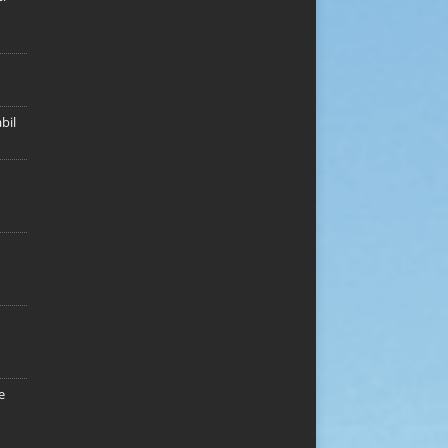
bil
e