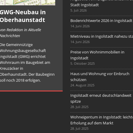
Stadt Ingolstadt
GWG-Neubau in
5. Juli 2026
Oberhaunstadt
Bodenrichtwerte 2026 in Ingolstadt
14. Juni 2026
von Redaktion in Aktuelle
Nachrichten
Mietniveau in Ingolstadt nahezu sta
14. Juni 2026
Die Gemeinnützige
Wohnungsbaugesellschaft
Preise von Wohnimmobilien in
Ingolstadt (GWG) errichtet
Ingolstadt
Wohnraum im Baugebiet am
5. Oktober 2025
Kreuzäcker in
Haus und Wohnung vor Einbruch
Oberhaunstadt. Der Baubeginn
schützen
soll noch 2018 erfolgen.
24. August 2025
Ingolstadt erneut deutschlandweit
spitze
28. Juli 2025
Wohneigentum in Ingolstadt: leicht
Erholung auf dem Markt
28. Juli 2025