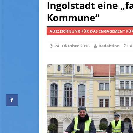
[ 14. Juni 2026 ]
Mietniveau 
Ingolstadt eine „
[ 5. Oktober 2025 ]
Preise 
Kommune“
[ 24. August 2025 ]
Haus u
AUSZEICHNUNG FÜR DAS ENGAGEMENT FÜ
[ 2. August 2026 ]
Entgelte
24. Oktober 2016
Redaktion
A