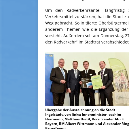
Um den Radverkehrsanteil langfristig
Verkehrsmittel zu stärken, hat die Stadt z
Weg gebracht. So initiierte Oberbürgermeis
anderem Themen wie die Ergänzung der
vorsieht. Außerdem soll am Donnerstag, 27
den Radverkehr“ im Stadtrat verabschiede
Übergabe der Auszeichnung an die Stadt
Ingolstadt, von links: Innenminister Joachim
Herrmann, Matthias Dießl, Vorsitzender AGFK
Bayern, BM Albert Wittmann und Alexander Ring
Baureferent.