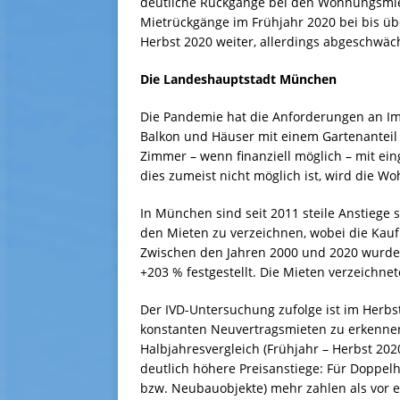
deutliche Rückgänge bei den Wohnungsmi
Mietrückgänge im Frühjahr 2020 bei bis übe
Herbst 2020 weiter, allerdings abgeschwächt
Die Landeshauptstadt München
Die Pandemie hat die Anforderungen an Im
Balkon und Häuser mit einem Gartenanteil 
Zimmer – wenn finanziell möglich – mit ei
dies zumeist nicht möglich ist, wird die Wo
In München sind seit 2011 steile Anstiege 
den Mieten zu verzeichnen, wobei die Kauf
Zwischen den Jahren 2000 und 2020 wurde
+203 % festgestellt. Die Mieten verzeichne
Der IVD-Untersuchung zufolge ist im Herb
konstanten Neuvertragsmieten zu erkennen,
Halbjahresvergleich (Frühjahr – Herbst 2
deutlich höhere Preisanstiege: Für Doppel
bzw. Neubauobjekte) mehr zahlen als vor 