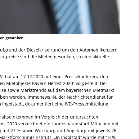
eten gesunken
aufgrund der Dieselkrise rund um den Automobilkonzern
Kaufpreise sind die Mieten gesunken, so eine aktuelle
.V. hat am 17.12.2020 auf einer Pressekonferenz den
n Mietobjekte Bayern Herbst 2020“ vorgestellt. Der
reise sowie Markttrends auf dem bayerischen Mietmarkt
ben werden. immonews.IN, der Nachrichtendienst für
ngolstadt, dokumentiert eine IVD-Pressemitteilung.
altseinkommen im Vergleich der untersuchten
rbst 2020 verzeichnet die Landeshauptstadt München mit
g mit 27 % sowie Würzburg und Augsburg mit jeweils 26
-Marktforschungsinstituts. „In Ingolstadt wurde mit 18 %