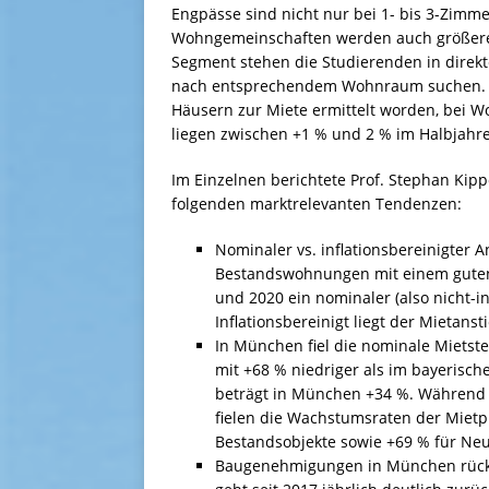
Engpässe sind nicht nur bei 1- bis 3-Zimm
Wohngemeinschaften werden auch größere
Segment stehen die Studierenden in direkt
nach entsprechendem Wohnraum suchen. Ho
Häusern zur Miete ermittelt worden, bei 
liegen zwischen +1 % und 2 % im Halbjahre
Im Einzelnen berichtete Prof. Stephan Kippe
folgenden marktrelevanten Tendenzen:
Nominaler vs. inflationsbereinigter A
Bestandswohnungen mit einem guten
und 2020 ein nominaler (also nicht-i
Inflationsbereinigt liegt der Mietanst
In München fiel die nominale Mietst
mit +68 % niedriger als im bayerisch
beträgt in München +34 %. Während d
fielen die Wachstumsraten der Mietpr
Bestandsobjekte sowie +69 % für Neu
Baugenehmigungen in München rückl