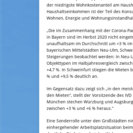
der niedrigste Wohnkostenanteil am Haush
Haushaltseinkommen ist der Teil des Konsu
Wohnen, Energie und Wohnungsinstandhal
„Die im Zusammenhang mit der Corona-Pan
in Bayern sind im Herbst 2020 nicht eingetr
unaufhaltsam im Durchschnitt um +3 % im 
bayerischen Mittelstädten Neu-Ulm, Schwe
Steigerungen beobachtet werden: In Neu-U
Objekttypen im Halbjahresvergleich zwisc
+4,7 %. In Schweinfurt stiegen die Mieten
% und +9,5 % deutlich an.
Im Gegensatz dazu zeigt sich „in den meist
den Mieten“, stellt der Vorsitzende des IV
München stechen Würzburg und Augsburg m
zwischen +3 % und +6 % heraus.“
Eine Sonderrolle unter den Großstädten nim
einhergehender Arbeitsplatzsituation be