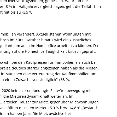
eten (Neuvertragsmieten) gemessen. Während die
r -8 % im Halbjahresvergleich lagen, geht die Talfahrt im
 mit bis zu -3,5 %.
mobilien verändert. Aktuell stehen Wohnungen mit
hoch im Kurs. Darüber hinaus wird ein zusätzliches
ngeplant, um auch im Homeoffice arbeiten zu können. Da
hnung auf die Homeoffice-Tauglichkeit kritisch geprüft.
sowohl bei den Kaufpreisen für Immobilien als auch bei
preise deutlich stärker angezogen haben als die Mieten.
 in München eine Verteuerung der Kaufimmobilien um
ten einen Zuwachs von „lediglich“ +68 %.
st 2020 keine coronabedingte Seitwärtsbewegung mit
 die Mietpreisdynamik hält weiter an. Im
020) erzielen Häuser zur Miete gegenüber Mietwohnungen
haus-älften mussten Mieter +5,0 % bzw. +4,8 % (Bestand-
einem halben Jahr. Die Mietzuwächse bei