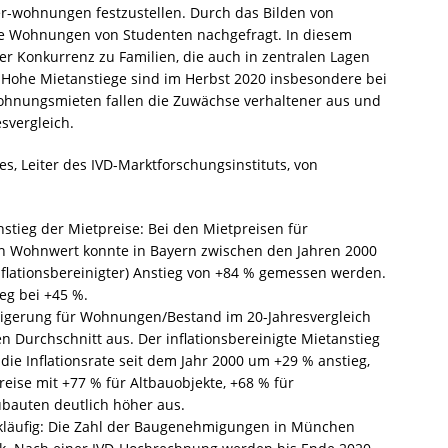
er-wohnungen festzustellen. Durch das Bilden von
 Wohnungen von Studenten nachgefragt. In diesem
er Konkurrenz zu Familien, die auch in zentralen Lagen
he Mietanstiege sind im Herbst 2020 insbesondere bei
Wohnungsmieten fallen die Zuwächse verhaltener aus und
svergleich.
s, Leiter des IVD-Marktforschungsinstituts, von
nstieg der Mietpreise: Bei den Mietpreisen für
 Wohnwert konnte in Bayern zwischen den Jahren 2000
nflationsbereinigter) Anstieg von +84 % gemessen werden.
ieg bei +45 %.
eigerung für Wohnungen/Bestand im 20-Jahresvergleich
en Durchschnitt aus. Der inflationsbereinigte Mietanstieg
ie Inflationsrate seit dem Jahr 2000 um +29 % anstieg,
eise mit +77 % für Altbauobjekte, +68 % für
bauten deutlich höher aus.
äufig: Die Zahl der Baugenehmigungen in München