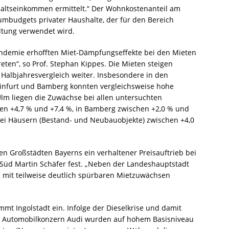
altseinkommen ermittelt.“ Der Wohnkostenanteil am
mbudgets privater Haushalte, der für den Bereich
tung verwendet wird.
demie erhofften Miet-Dämpfungseffekte bei den Mieten
eten“, so Prof. Stephan Kippes. Die Mieten steigen
Halbjahresvergleich weiter. Insbesondere in den
infurt und Bamberg konnten vergleichsweise hohe
lm liegen die Zuwächse bei allen untersuchten
hen +4,7 % und +7,4 %, in Bamberg zwischen +2,0 % und
 bei Häusern (Bestand- und Neubauobjekte) zwischen +4,0
en Großstädten Bayerns ein verhaltener Preisauftrieb bei
D Süd Martin Schäfer fest. „Neben der Landeshauptstadt
it teilweise deutlich spürbaren Mietzuwächsen
mt Ingolstadt ein. Infolge der Dieselkrise und damit
im Automobilkonzern Audi wurden auf hohem Basisniveau