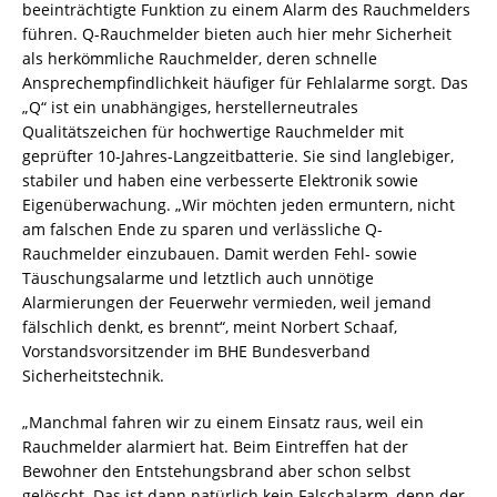
beeinträchtigte Funktion zu einem Alarm des Rauchmelders
führen. Q-Rauchmelder bieten auch hier mehr Sicherheit
als herkömmliche Rauchmelder, deren schnelle
Ansprechempfindlichkeit häufiger für Fehlalarme sorgt. Das
„Q“ ist ein unabhängiges, herstellerneutrales
Qualitätszeichen für hochwertige Rauchmelder mit
geprüfter 10-Jahres-Langzeitbatterie. Sie sind langlebiger,
stabiler und haben eine verbesserte Elektronik sowie
Eigenüberwachung. „Wir möchten jeden ermuntern, nicht
am falschen Ende zu sparen und verlässliche Q-
Rauchmelder einzubauen. Damit werden Fehl- sowie
Täuschungsalarme und letztlich auch unnötige
Alarmierungen der Feuerwehr vermieden, weil jemand
fälschlich denkt, es brennt“, meint Norbert Schaaf,
Vorstandsvorsitzender im BHE Bundesverband
Sicherheitstechnik.
„Manchmal fahren wir zu einem Einsatz raus, weil ein
Rauchmelder alarmiert hat. Beim Eintreffen hat der
Bewohner den Entstehungsbrand aber schon selbst
gelöscht. Das ist dann natürlich kein Falschalarm, denn der