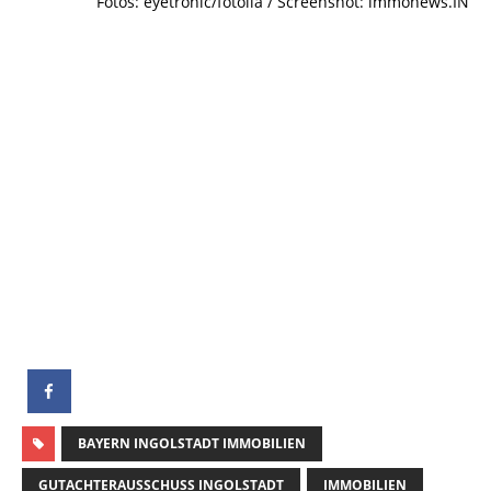
Fotos: eyetronic/fotolia / Screenshot: immonews.IN
BAYERN INGOLSTADT IMMOBILIEN
GUTACHTERAUSSCHUSS INGOLSTADT
IMMOBILIEN