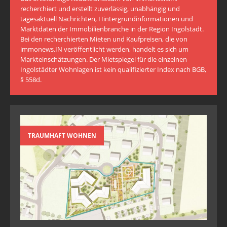
recherchiert und erstellt zuverlässig, unabhängig und
tagesaktuell Nachrichten, Hintergrundinformationen und
Marktdaten der Immobilienbranche in der Region Ingolstadt.
Bei den recherchierten Mieten und Kaufpreisen, die von
immonews.IN veröffentlicht werden, handelt es sich um
Markteinschätzungen. Der Mietspiegel für die einzelnen
Ingolstädter Wohnlagen ist kein qualifizierter Index nach BGB,
§ 558d.
TRAUMHAFT WOHNEN