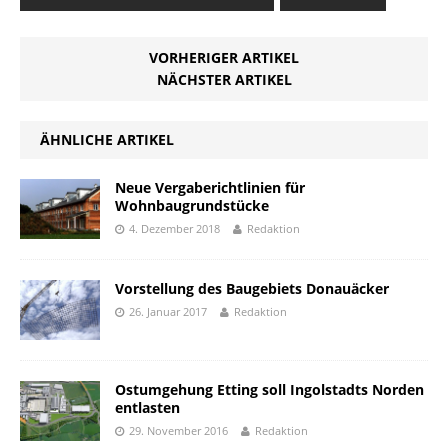
VORHERIGER ARTIKEL
NÄCHSTER ARTIKEL
ÄHNLICHE ARTIKEL
Neue Vergaberichtlinien für
Wohnbaugrundstücke
4. Dezember 2018
Redaktion
Vorstellung des Baugebiets Donauäcker
26. Januar 2017
Redaktion
Ostumgehung Etting soll Ingolstadts Norden
entlasten
29. November 2016
Redaktion