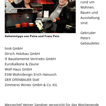
rund um
Wohnen,
Bauen und
Ausstattung
sind:
Gebrüder
Geheimtipps von Petra und Franz Pein
Peters
Gebäudetec
hnik GmbH
Dirsch Holzbau GmbH
IF Bauelemente Vertriebs GmbH
Eurobalkone & Zäune
Wolf-Haus GmbH
ESW-Wohndesign Erich Hanusch
DER OFENBAUER Stoll
Zimmerei Winter GmbH & Co. KG
Messechef Heiner Sandner verspricht für das Wochenende