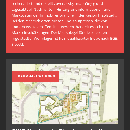
recherchiert und erstellt zuverlässig, unabhängig und
tagesaktuell Nachrichten, Hintergrundinformationen und
Marktdaten der Immobilienbranche in der Region Ingolstadt.
Bei den recherchierten Mieten und Kaufpreisen, die von
immonews.IN veröffentlicht werden, handelt es sich um
Markteinschätzungen. Der Mietspiegel für die einzelnen
Ingolstädter Wohnlagen ist kein qualifizierter Index nach BGB,
§ 558d.
TRAUMHAFT WOHNEN