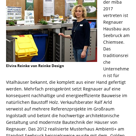
der miba
2017
vertreten ist
Regnauer
Hausbau aus
Seebruck am
Chiemsee.
Das
traditionsrei
che
Elvira Reinke von Reinke Design
Unternehme
n ist für
Vitalhäuser bekannt, die komplett aus einer Hand gefertigt
werden. Mehrfach preisgekrönt setzt Regnauer auf eine
konsequent nachhaltige und energieeffiziente Bauweise im
natürlichen Baustoff Holz. Verkaufsberater Ralf Arld
verweist auf mehrere Referenzprojekte im Großraum
Ingolstadt und betont die hochwertige architektonische
Gestaltung und modernste Bautechnik der Häuser von
Regnauer. Das 2012 realisierte Musterhaus Ambienti+ am
Standort Seebruck beispielsweise wurde mit dem „Golden