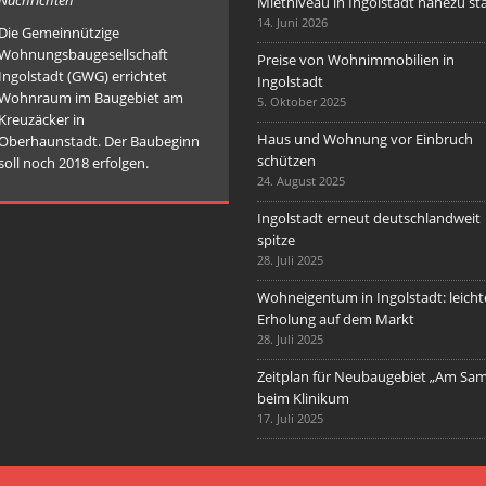
Nachrichten
Mietniveau in Ingolstadt nahezu sta
14. Juni 2026
Die Gemeinnützige
Wohnungsbaugesellschaft
Preise von Wohnimmobilien in
Ingolstadt (GWG) errichtet
Ingolstadt
Wohnraum im Baugebiet am
5. Oktober 2025
Kreuzäcker in
Haus und Wohnung vor Einbruch
Oberhaunstadt. Der Baubeginn
schützen
soll noch 2018 erfolgen.
24. August 2025
Ingolstadt erneut deutschlandweit
spitze
28. Juli 2025
Wohneigentum in Ingolstadt: leicht
Erholung auf dem Markt
28. Juli 2025
Zeitplan für Neubaugebiet „Am Sa
beim Klinikum
17. Juli 2025