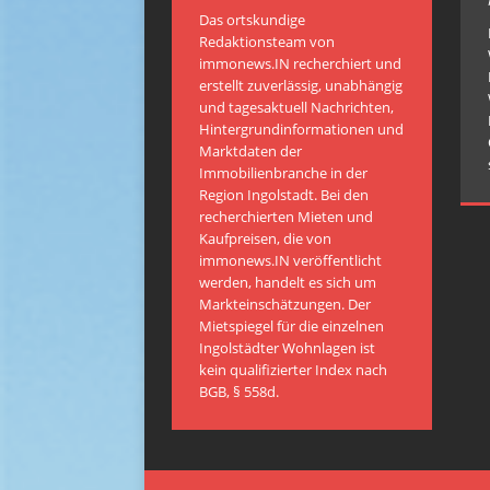
Das ortskundige
Redaktionsteam von
immonews.IN recherchiert und
erstellt zuverlässig, unabhängig
und tagesaktuell Nachrichten,
Hintergrundinformationen und
Marktdaten der
Immobilienbranche in der
Region Ingolstadt. Bei den
recherchierten Mieten und
Kaufpreisen, die von
immonews.IN veröffentlicht
werden, handelt es sich um
Markteinschätzungen. Der
Mietspiegel für die einzelnen
Ingolstädter Wohnlagen ist
kein qualifizierter Index nach
BGB, § 558d.