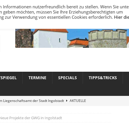
nformationen nutzerfreundlich bereit zu stellen. Wenn Sie unte
ten geben möchten, müssen Sie Ihre Erziehungsberechtigten um
ung zur Verwendung von essentiellen Cookies erforderlich.
Hier di
TSPIEGEL
TERMINE
SPECIALS
TIPPS&TRICKS
 Liegenschaftsamt der Stadt Ingolstadt
AKTUELLE
Neue Projekte der GWG in Ingolstadt
werte 2026 in Ingolstadt
AKTUELLE NACHRICHTEN