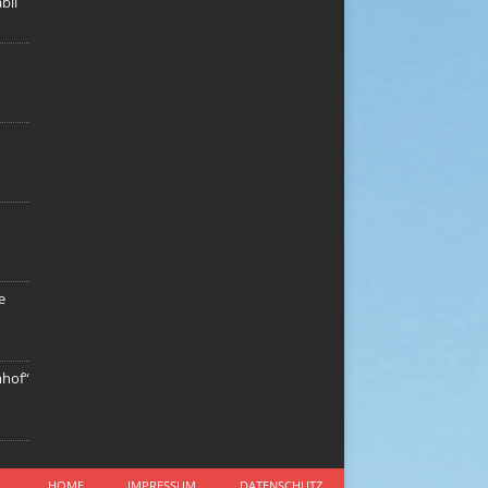
bil
e
mhof“
HOME
IMPRESSUM
DATENSCHUTZ