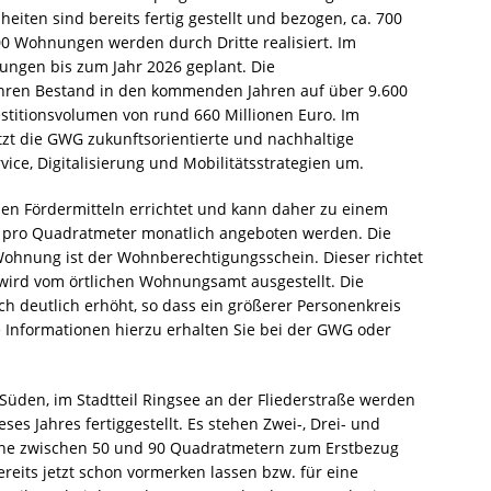
eiten sind bereits fertig gestellt und bezogen, ca. 700
00 Wohnungen werden durch Dritte realisiert. Im
ngen bis zum Jahr 2026 geplant. Die
ren Bestand in den kommenden Jahren auf über 9.600
estitionsvolumen von rund 660 Millionen Euro. Im
t die GWG zukunftsorientierte und nachhaltige
e, Digitalisierung und Mobilitätsstrategien um.
ichen Fördermitteln errichtet und kann daher zu einem
ro pro Quadratmeter monatlich angeboten werden. Die
Wohnung ist der Wohnberechtigungsschein. Dieser richtet
ird vom örtlichen Wohnungsamt ausgestellt. Die
 deutlich erhöht, so dass ein größerer Personenkreis
 Informationen hierzu erhalten Sie bei der GWG oder
üden, im Stadtteil Ringsee an der Fliederstraße werden
es Jahres fertiggestellt. Es stehen Zwei-, Drei- und
he zwischen 50 und 90 Quadratmetern zum Erstbezug
bereits jetzt schon vormerken lassen bzw. für eine