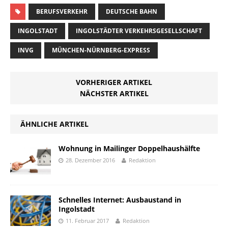
BERUFSVERKEHR
DEUTSCHE BAHN
INGOLSTADT
INGOLSTÄDTER VERKEHRSGESELLSCHAFT
INVG
MÜNCHEN-NÜRNBERG-EXPRESS
VORHERIGER ARTIKEL
NÄCHSTER ARTIKEL
ÄHNLICHE ARTIKEL
Wohnung in Mailinger Doppelhaushälfte
28. Dezember 2016
Redaktion
Schnelles Internet: Ausbaustand in
Ingolstadt
11. Februar 2017
Redaktion